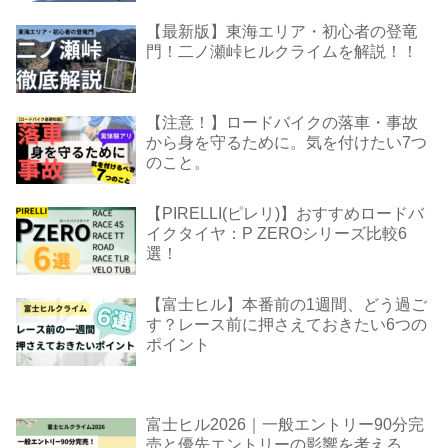
【最新版】東海エリア・初心者の登竜
門！二ノ瀬峠ヒルクライムを解説！！
【注意！】ロードバイクの落車・事故
から身を守るために。気を付けたい7つ
のこと。
【PIRELLI(ピレリ)】おすすめロードバ
イクタイヤ：P ZEROシリーズ比較6
選！
【富士ヒル】本番前の1週間、どう過ご
す？レース前に押さえておきたい6つの
ポイント
富士ヒル2026｜一般エントリー90分完
売と優先エントリーの影響を考える