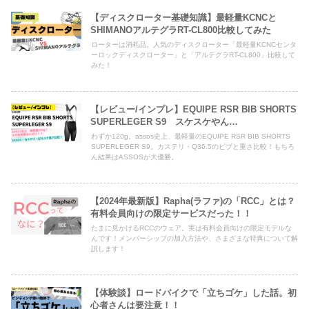
【ディスクローター基礎知識】最軽量KCNCと
SHIMANOアルテグラRT-CL800比較してみた
ローターは消耗品。人気のディスクローター「最軽量KCNCセンタ
ーロックディスクローター」と「アルテグラRT-CL800」比較して
みた！
【レビュー/インプレ】EQUIPE RSR BIB SHORTS
SUPERLEGER S9 スケスケやん…
わずか120g。assos史上、最軽量のEQUIPE RSR BIB SHORTS
SUPERLEGER S9。カステリ・Q36.5のビブと重さ比較！もちろ
ん結果はASSOSが大優勝。
【2024年最新版】Rapha(ラファ)の「RCC」とは？
有料会員向けの限定サービスだった！！
たまに見かけるRCCのウェア。実は有料会員向けの限定モデルな
んです！メンバーシップの加入方法や、さまざまな特典について解
説します！
【体験談】ロードバイクで「立ちゴケ」した話。初
心者さんは要注意！！